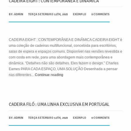
CADEIRA EIGHT : CONTEMPORÂNEA E DINÂMICA
BY:
ADMIN
TERÇA SETEMBRO 12TH, 2023
EXEMPLO
0 COMMENTS
CADEIRA EIGHT : CONTEMPORÂNEA E DINÂMICA CADEIRA EIGHT é
uma coleção de cadeiras multifuncional, concebida para escritórios,
salas de espera e espaços comuns. Disponível nas versões revestida e
com costa em rede, para uma abordagem mais contemporânea e
dinâmica. “Detalhes não são detalhes. Eles fazem o design.” Charles
Eames PARA CADA ESPAÇO, UMA SOLUÇÃO Desenhada a pensar
nas diferentes...
Continue reading
CADEIRA FILÓ : UMA LINHA EXCLUSIVA EM PORTUGAL
BY:
ADMIN
TERÇA SETEMBRO 12TH, 2023
EXEMPLO
0 COMMENTS