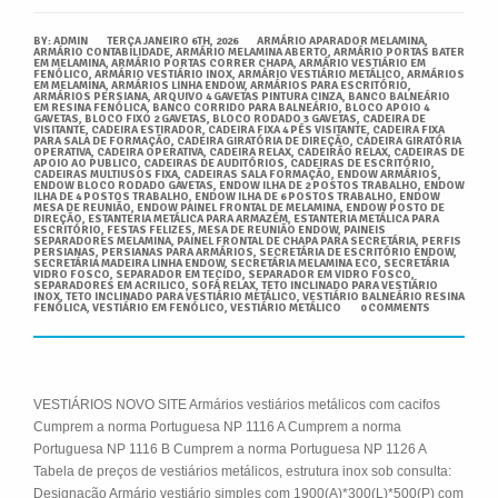
BY:
ADMIN
TERÇA JANEIRO 6TH, 2026
ARMÁRIO APARADOR MELAMINA
,
ARMÁRIO CONTABILIDADE
,
ARMÁRIO MELAMINA ABERTO
,
ARMÁRIO PORTAS BATER
EM MELAMINA
,
ARMÁRIO PORTAS CORRER CHAPA
,
ARMÁRIO VESTIÁRIO EM
FENÓLICO
,
ARMÁRIO VESTIÁRIO INOX
,
ARMÁRIO VESTIÁRIO METÁLICO
,
ARMÁRIOS
EM MELAMINA
,
ARMÁRIOS LINHA ENDOW
,
ARMÁRIOS PARA ESCRITÓRIO
,
ARMÁRIOS PERSIANA
,
ARQUIVO 4 GAVETAS PINTURA CINZA
,
BANCO BALNEÁRIO
EM RESINA FENÓLICA
,
BANCO CORRIDO PARA BALNEÁRIO
,
BLOCO APOIO 4
GAVETAS
,
BLOCO FIXO 2 GAVETAS
,
BLOCO RODADO 3 GAVETAS
,
CADEIRA DE
VISITANTE
,
CADEIRA ESTIRADOR
,
CADEIRA FIXA 4 PÉS VISITANTE
,
CADEIRA FIXA
PARA SALA DE FORMAÇÃO
,
CADEIRA GIRATÓRIA DE DIREÇÃO
,
CADEIRA GIRATÓRIA
OPERATIVA
,
CADEIRA OPERATIVA
,
CADEIRA RELAX
,
CADEIRÃO RELAX
,
CADEIRAS DE
APOIO AO PUBLICO
,
CADEIRAS DE AUDITÓRIOS
,
CADEIRAS DE ESCRITÓRIO
,
CADEIRAS MULTIUSOS FIXA
,
CADEIRAS SALA FORMAÇÃO
,
ENDOW ARMÁRIOS
,
ENDOW BLOCO RODADO GAVETAS
,
ENDOW ILHA DE 2 POSTOS TRABALHO
,
ENDOW
ILHA DE 4 POSTOS TRABALHO
,
ENDOW ILHA DE 6 POSTOS TRABALHO
,
ENDOW
MESA DE REUNIÃO
,
ENDOW PAINEL FRONTAL DE MELAMINA
,
ENDOW POSTO DE
DIREÇÃO
,
ESTANTERIA METÁLICA PARA ARMAZÉM
,
ESTANTERIA METÁLICA PARA
ESCRITÓRIO
,
FESTAS FELIZES
,
MESA DE REUNIÃO ENDOW
,
PAINEIS
SEPARADORES MELAMINA
,
PAINEL FRONTAL DE CHAPA PARA SECRETÁRIA
,
PERFIS
PERSIANAS
,
PERSIANAS PARA ARMÁRIOS
,
SECRETÁRIA DE ESCRITÓRIO ENDOW
,
SECRETÁRIA MADEIRA LINHA ENDOW
,
SECRETÁRIA MELAMINA ECO
,
SECRETÁRIA
VIDRO FOSCO
,
SEPARADOR EM TECIDO
,
SEPARADOR EM VIDRO FOSCO
,
SEPARADORES EM ACRILICO
,
SOFÁ RELAX
,
TETO INCLINADO PARA VESTIÁRIO
INOX
,
TETO INCLINADO PARA VESTIÁRIO METÁLICO
,
VESTIÁRIO BALNEÁRIO RESINA
FENÓLICA
,
VESTIÁRIO EM FENÓLICO
,
VESTIÁRIO METÁLICO
0 COMMENTS
VESTIÁRIOS NOVO SITE Armários vestiários metálicos com cacifos
Cumprem a norma Portuguesa NP 1116 A Cumprem a norma
Portuguesa NP 1116 B Cumprem a norma Portuguesa NP 1126 A
Tabela de preços de vestiários metálicos, estrutura inox sob consulta:
Designação Armário vestiário simples com 1900(A)*300(L)*500(P) com