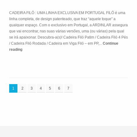
CADEIRA FILÓ : UMA LINHA EXCLUSIVA EM PORTUGAL FILÓ é uma
linha completa, de design patenteado, que traz “aquele toque” a
qualquer espaço. Com o exclusivo em Portugal, a ARDINLAR assegura
que vai encontrar, nas suas várias versões, uma (ou várias) pela qual
se irá apaixonar. Descubra-a(s)! Cadeira Filó Patim / Cadeira Filó 4 Pés
/ Cadeira Filó Rodada / Cadeira em Viga Filó – em PP,...
Continue
reading
1
2
3
4
5
6
7