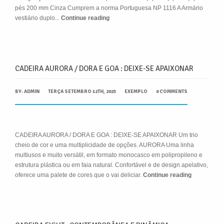
pés 200 mm Cinza Cumprem a norma Portuguesa NP 1116 A Armário
vestiário duplo...
Continue reading
CADEIRA AURORA / DORA E GOA : DEIXE-SE APAIXONAR
BY:
ADMIN
TERÇA SETEMBRO 12TH, 2023
EXEMPLO
0 COMMENTS
CADEIRA AURORA / DORA E GOA : DEIXE-SE APAIXONAR Um trio
cheio de cor e uma multiplicidade de opções. AURORA Uma linha
multiusos e muito versátil, em formato monocasco em polipropileno e
estrutura plástica ou em faia natural. Confortável e de design apelativo,
oferece uma palete de cores que o vai deliciar.
Continue reading